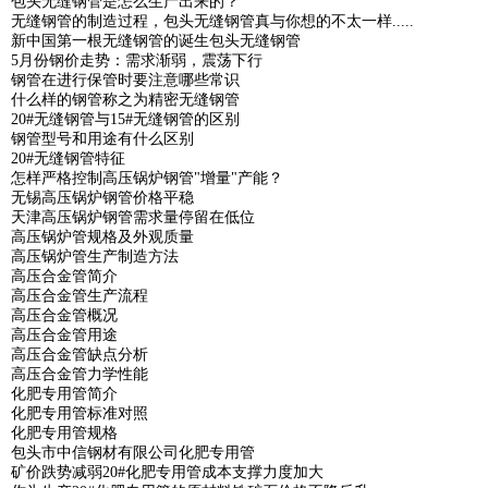
包头无缝钢管是怎么生产出来的？
无缝钢管的制造过程，包头无缝钢管真与你想的不太一样.....
新中国第一根无缝钢管的诞生包头无缝钢管
5月份钢价走势：需求渐弱，震荡下行
钢管在进行保管时要注意哪些常识
什么样的钢管称之为精密无缝钢管
20#无缝钢管与15#无缝钢管的区别
钢管型号和用途有什么区别
20#无缝钢管特征
怎样严格控制高压锅炉钢管"增量"产能？
无锡高压锅炉钢管价格平稳
天津高压锅炉钢管需求量停留在低位
高压锅炉管规格及外观质量
高压锅炉管生产制造方法
高压合金管简介
高压合金管生产流程
高压合金管概况
高压合金管用途
高压合金管缺点分析
高压合金管力学性能
化肥专用管简介
化肥专用管标准对照
化肥专用管规格
包头市中信钢材有限公司化肥专用管
矿价跌势减弱20#化肥专用管成本支撑力度加大