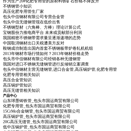
作为生产20#化肥专用管的原材料铁矿石价格不降反升
不锈钢管小知识
高压化肥专用管生厂家
包头中信钢材有限公司专营合金管
包头中信无缝钢管现在低价出售
不锈钢型材（六角棒、方棒）理论计算公式
宝钢股份力推电商平台 未来或贡献部分利润
我国精密不锈钢带需求量呈逐渐递增的态势
中国取消钢材出口关税遭美方反对
鞍钢成功制造出国内首套不锈钢板带炉卷轧机机组
2013年钢材市场行情如何？2013年钢材价格走势
包头市中信钢材有限公司经销各种无缝钢管
我国对进口不锈钢无缝钢管进行反倾销立案调查
包头中信钢材主营无缝钢管,进口合金管,高压锅炉管,化肥专用管
化肥专用管相关知识
高压合金管知识
高压锅炉管知识
高压无缝管相关知识
产品中心
山东球墨铸铁管_包头市国运商贸有限公司
化肥专用管_包头市国运商贸有限公司
15CrMo合金钢管_包头市国运商贸有限公司
高压锅炉管_包头市国运商贸有限公司
20G高压无缝管_包头市国运商贸有限公司
低中压锅炉管_包头市国运商贸有限公司