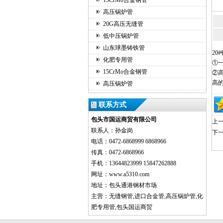
15CrMo合金钢管
高压锅炉管
20G高压无缝管
低中压锅炉管
山东球墨铸铁管
20
化肥专用管
①
15CrMo合金钢管
②
高
高压锅炉管
联系方式
包头市国运商贸有限公司
上一
联系人：孙金岗
下一
电话：0472-6868999 6868966
传真：0472-6868966
手机：13644823999 15847262888
网址：www.a5310.com
地址：包头通港钢材市场
主营：无缝钢管,进口合金管,高压锅炉管,化
肥专用管,包头国运商贸