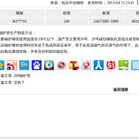
来源：
包头中信钢材
发布时间： 2013/4/4 15:23:45
【
规格
材质
标准
Ф377*10
20#
GB/T3087-1999
491
#锅炉管生产制造方法：
一般锅炉钢管使用温度在350℃以下，国产管主要用10号、20号碳结钢热轧管或冷拔管
高压锅炉钢管使用时经常处于高温和高压条件，管子在高温烟气和水蒸气的作用下，会
的抗氧化腐蚀性能，并有良好的组织稳定性。
篇文章:
20#锅炉管
篇文章: 没有了
返回顶部