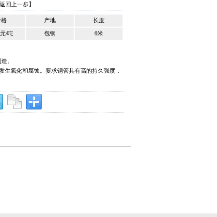
返回上一步】
价格
产地
长度
0元/吨
包钢
6米
制造。
发生氧化和腐蚀。要求钢管具有高的持久强度，