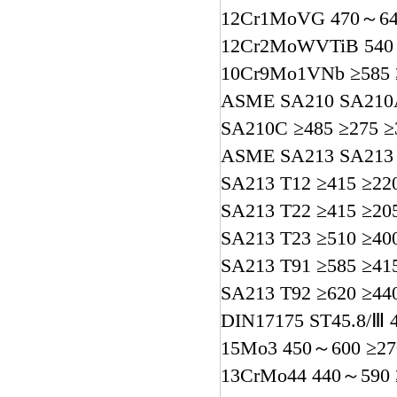
12Cr1MoVG 470～640 
12Cr2MoWVTiB 540～7
10Cr9Mo1VNb ≥585 ≥4
ASME SA210 SA210A
SA210C ≥485 ≥275 ≥
ASME SA213 SA213 
SA213 T12 ≥415 ≥220
SA213 T22 ≥415 ≥205
SA213 T23 ≥510 ≥400
SA213 T91 ≥585 ≥415
SA213 T92 ≥620 ≥440
DIN17175 ST45.8/Ⅲ 
15Mo3 450～600 ≥270 
13CrMo44 440～590 ≥2