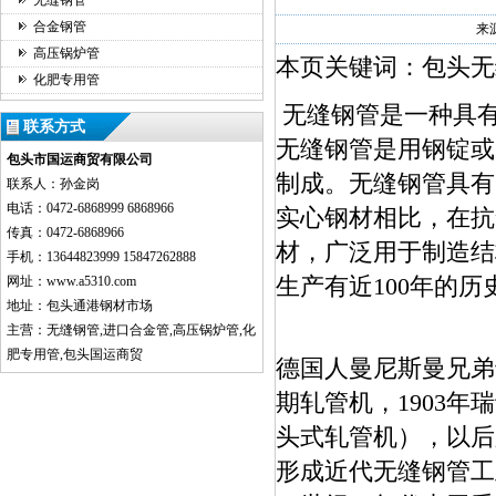
无缝钢管
合金钢管
来
高压锅炉管
本页关键词：包头无
化肥专用管
无缝钢管是一种具
联系方式
无缝钢管是用钢锭或
包头市国运商贸有限公司
制成。无缝钢管具有
联系人：孙金岗
电话：0472-6868999 6868966
实心钢材相比，在抗
传真：0472-6868966
材，广泛用于制造结
手机：13644823999 15847262888
生产有近100年的历
网址：www.a5310.com
地址：包头通港钢材市场
主营：无缝钢管,进口合金管,高压锅炉管,化
肥专用管,包头国运商贸
德国人曼尼斯曼兄弟于
期轧管机，1903年瑞
头式轧管机），以后
形成近代无缝钢管工