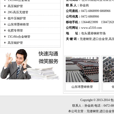
15CrMo合金钢管
联 系 人：
孙金岗
高压锅炉管
公司座机：
0472-6868999 6868966
20G高压无缝管
公司传真：
0472-6868966
低中压锅炉管
移动手机：
13644823999 15847262
山东球墨铸铁管
公司网址：
www.a5310.com
化肥专用管
地 址：
包头通港钢材市场
15CrMo合金钢管
关 键 词：
无缝钢管,进口合金管,高
高压锅炉管
山东球墨铸铁管
Copyright © 2013-2014
联系人：孙金岗 电话：0472-6868999
本公司主营：无缝钢管,进口合金管