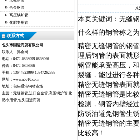
无缝钢管
合金钢管
来
高压锅炉管
本页关键词：无缝钢
化肥专用管
什么样的钢管称之为
联系方式
精密无缝钢管的钢管
包头市国运商贸有限公司
联系人：孙金岗
理后钢管的表面就形
电话：0472-6868999 6868966
钢管能承受高压，和
传真：0472-6868966
手机：13644823999 15847262888
裂缝，能过进行各种
网址：www.a5310.com
精密无缝钢管表面就
地址：包头通港钢材市场
精密无缝钢管是比较
主营：无缝钢管,进口合金管,高压锅炉管,化
肥专用管,包头国运商贸
检测，钢管内壁经过
防锈油避免钢管生锈
精密无缝钢管的主要
比较高！