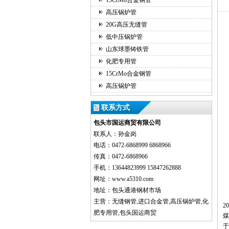
15CrMo合金钢管
高压锅炉管
20G高压无缝管
低中压锅炉管
山东球墨铸铁管
化肥专用管
15CrMo合金钢管
高压锅炉管
联系方式
包头市国运商贸有限公司
联系人：孙金岗
电话：0472-6868999 6868966
传真：0472-6868966
手机：13644823999 15847262888
网址：www.a5310.com
地址：包头通港钢材市场
主营：无缝钢管,进口合金管,高压锅炉管,化
2
肥专用管,包头国运商贸
煤
于