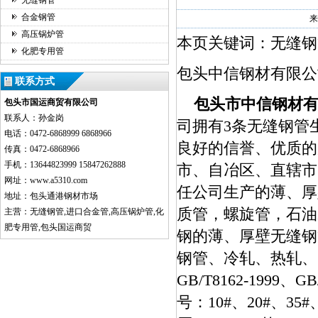
无缝钢管
合金钢管
来
高压锅炉管
本页关键词：无缝钢
化肥专用管
包头中信钢材有限公
联系方式
包头市中信钢材
包头市国运商贸有限公司
联系人：孙金岗
司拥有3条无缝钢管生
电话：0472-6868999 6868966
良好的信誉、优质的
传真：0472-6868966
手机：13644823999 15847262888
市、自冶区、直辖市
网址：www.a5310.com
任公司生产的薄、厚
地址：包头通港钢材市场
质管，螺旋管，石油
主营：无缝钢管,进口合金管,高压锅炉管,化
肥专用管,包头国运商贸
钢的薄、厚壁无缝钢
钢管、冷轧、热轧、
GB/T8162-1999、GB
号：10#、20#、35#