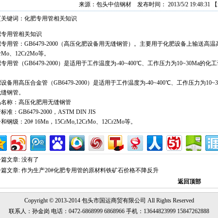
来源：
包头中信钢材
发布时间： 2013/5/2 19:48:31
【
页关键词：化肥专用管相关知识
肥专用管相关知识
专用管：GB6479-2000（高压化肥设备用无缝钢管）。主要用于化肥设备上输送高温
CrMo、12Cr2Mo等。
专用管（GB6479-2000）是适用于工作温度为-40~400℃、工作压力为10~30M
。
设备用高压合金管（GB6479-2000）是适用于工作温度为-40~400℃、工作压力为1
无缝钢管。
品名称：高压化肥用无缝钢管
标准：GB6479-2000，ASTM DIN JIS
和钢级：20# 16Mn，15CrMo,12CrMo、12Cr2Mo等。
一篇文章: 没有了
篇文章:
作为生产20#化肥专用管的原材料铁矿石价格不降反升
返回顶部
Copyright © 2013-2014 包头市
国运商贸
有限公司 All Rights Reserved
联系人：孙金岗 电话：0472-6868999 6868966 手机：13644823999 15847262888