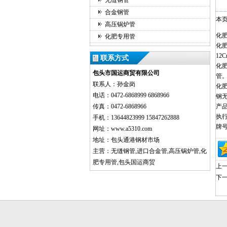
无缝钢管
合金钢管
本
高压锅炉管
化
化肥专用管
化肥
12
联系方式
化肥
包头市国运商贸有限公司
管
联系人：孙金岗
化肥
电话：0472-6868999 6868966
钢
传真：0472-6868966
产
执行
手机：13644823999 15847262888
牌号
网址：www.a5310.com
地址：包头通港钢材市场
主营：无缝钢管,进口合金管,高压锅炉管,化
肥专用管,包头国运商贸
上
下一