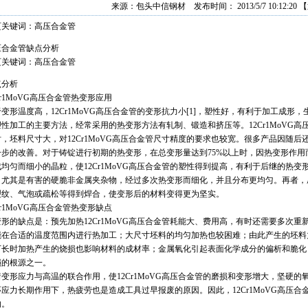
来源：
包头中信钢材
发布时间： 2013/5/7 10:12:20
【
页关键词：高压合金管
压合金管缺点分析
页关键词：高压合金管
点分析
Cr1MoVG高压合金管热变形应用
变形温度高，12Cr1MoVG高压合金管的变形抗力小[1]，塑性好，有利于加工成形，生
塑性加工的主要方法，经常采用的热变形方法有轧制、锻造和挤压等。12Cr1MoVG
时，坯料尺寸大，对12Cr1MoVG高压合金管尺寸精度的要求也较宽。很多产品因随
一步的改善。对于铸锭进行初期的热变形，在总变形量达到75%以上时，因热变形作
均匀而细小的晶粒，使12Cr1MoVG高压合金管的塑性得到提高，有利于后继的热变形
，尤其是有害的硬脆非金属夹杂物，经过多次热变形而细化，并且分布更均匀。再者，
裂纹、气泡或疏松等得到焊合，使变形后的材料变得更为坚实。
Cr1MoVG高压合金管热变形缺点
形的缺点是：预先加热12Cr1MoVG高压合金管耗能大、费用高，有时还需要多次重新加
能在合适的温度范围内进行热加工；大尺寸坯料的均匀加热也较困难；由此产生的坯料
下长时加热产生的烧损也影响材料的成材率；金属氧化引起表面化学成分的偏析和脆化
损的根源之一。
着变形应力与高温的联合作用，使12Cr1MoVG高压合金管的磨损和变形增大，坚硬
环应力长期作用下，热疲劳也是造成工具过早报废的原因。因此，12Cr1MoVG高压
的。