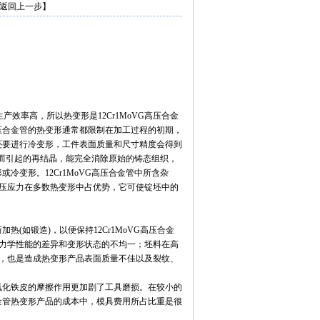
返回上一步】
产效率高，所以热变形是12Cr1MoVG高压合金
高压合金管的热变形通常都限制在加工过程的初期，
后还要进行冷变形，工件表面质量和尺寸精度会得到
用而引起的再结晶，能完全消除原始的铸态组织，
或冷变形。12Cr1MoVG高压合金管中所含杂
压应力在多数热变形中占优势，它可使锭坯中的
热(如锻造)，以便保持12Cr1MoVG高压合金
力学性能的差异和变形状态的不均一；坯料在高
，也是造成热变形产品表面质量不佳以及裂纹、
的氧化铁皮的摩擦作用更加剧了工具磨损。在较小的
合金管热变形产品的成本中，模具费用所占比重是很