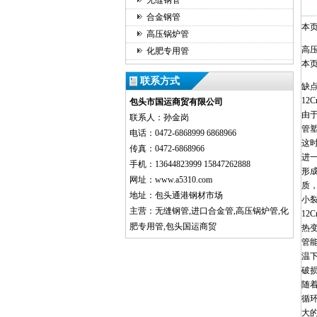
无缝钢管
合金钢管
本
高压锅炉管
高
化肥专用管
本
联系方式
缺
12
包头市国运商贸有限公司
由于
联系人：孙金岗
管
电话：0472-6868999 6868966
这
传真：0472-6868966
进
手机：13644823999 15847262888
形成
网址：www.a5310.com
质
地址：包头通港钢材市场
小
主营：无缝钢管,进口合金管,高压锅炉管,化
12
肥专用管,包头国运商贸
热变
管
温
破
随
循
大