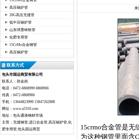
15CrMo合金钢管
高压锅炉管
来
20G高压无缝管
低中压锅炉管
山东球墨铸铁管
化肥专用管
15CrMo合金钢管
高压锅炉管
联系方式
包头市国运商贸有限公司
联系人：孙金岗
电话：0472-6868999 6868966
传真：0472-6868966
手机：13644823999 15847262888
网址：www.a5310.com
地址：包头通港钢材市场
主营：无缝钢管,进口合金管,高压锅炉管,化
15crmo合金管
肥专用管,包头国运商贸
为这种钢管里面含