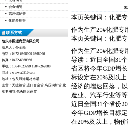
无缝钢管
合金钢管
来
高压锅炉管
本页关键词：化肥专
化肥专用管
作为生产20#化肥
联系方式
本页关键词：化肥专
包头市国运商贸有限公司
联系人：孙金岗
作为生产20#化肥
电话：0472-6868999 6868966
导读：近日全国31个
传真：0472-6868966
手机：13644823999 15847262888
省区将今年GDP增
网址：www.a5310.com
标设定在20%及以上
地址：包头通港钢材市场
经济的增速回落，以
主营：无缝钢管,进口合金管,高压锅炉管,化
肥专用管,包头国运商贸
造业、汽车行业等等
近日全国31个省份2
今年GDP增长目标
在20%及以上，物价