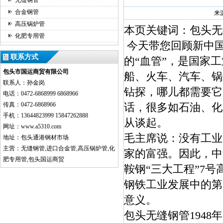
无缝钢管
合金钢管
来
高压锅炉管
本页关键词：包头无
化肥专用管
今天带您回顾新中
联系方式
的“血管”，是国家
包头市国运商贸有限公司
船、火车、汽车、锅
联系人：孙金岗
钻探，哪儿都需要它
电话：0472-6868999 6868966
传真：0472-6868966
话，很多如石油、化
手机：13644823999 15847262888
从谈起。
网址：www.a5310.com
毛主席说：没有工业
地址：包头通港钢材市场
主营：无缝钢管,进口合金管,高压锅炉管,化
家的富强。因此，中
肥专用管,包头国运商贸
鞍钢“三大工程”7
钢铁工业发展中的第
意义。
包头无缝钢管194