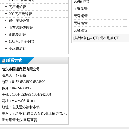
15CrMo合金钢管
20#锅炉管
高压锅炉管
无缝钢管
20G高压无缝管
无缝钢管
低中压锅炉管
无缝钢管
山东球墨铸铁管
无缝钢管
化肥专用管
[共计
6
条][共
1
页] 现在是第
1
页
15CrMo合金钢管
高压锅炉管
联系方式
包头市国运商贸有限公司
联系人：孙金岗
电话：0472-6868999 6868966
传真：0472-6868966
手机：13644823999 15847262888
网址：www.a5310.com
地址：包头通港钢材市场
主营：无缝钢管,进口合金管,高压锅炉管,化
肥专用管,包头国运商贸