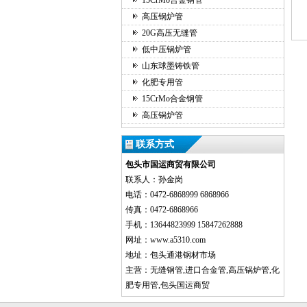
15CrMo合金钢管
高压锅炉管
20G高压无缝管
低中压锅炉管
山东球墨铸铁管
化肥专用管
15CrMo合金钢管
高压锅炉管
联系方式
包头市国运商贸有限公司
联系人：孙金岗
电话：0472-6868999 6868966
传真：0472-6868966
手机：13644823999 15847262888
网址：www.a5310.com
地址：包头通港钢材市场
主营：无缝钢管,进口合金管,高压锅炉管,化
肥专用管,包头国运商贸