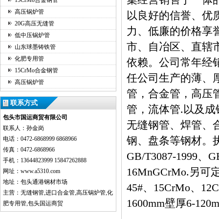
15CrMo合金钢管
高压锅炉管
以良好的信誉、优
20G高压无缝管
力、低廉的价格享
低中压锅炉管
市、自冶区、直辖
山东球墨铸铁管
化肥专用管
依赖。公司常年经
15CrMo合金钢管
任公司生产的薄、
高压锅炉管
管，合金管，高压
联系方式
管，流体管.以及
包头市国运商贸有限公司
无缝钢管、焊管、
联系人：孙金岗
钢、盘条等钢材。执行标准
电话：0472-6868999 6868966
传真：0472-6868966
GB/T3087-1999、
手机：13644823999 15847262888
16MnGCrMo.另可
网址：www.a5310.com
地址：包头通港钢材市场
45#、15CrMo、
主营：无缝钢管,进口合金管,高压锅炉管,化
1600mm壁厚6-
20#锅炉管
Ф377*10
肥专用管,包头国运商贸
20#锅炉管
Ф325*9