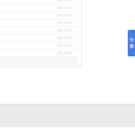
(2013/5/7)
(2013/5/7)
(2013/5/7)
(2013/5/7)
(2013/5/7)
(2013/5/7)
(2013/5/7)
(2013/5/6)