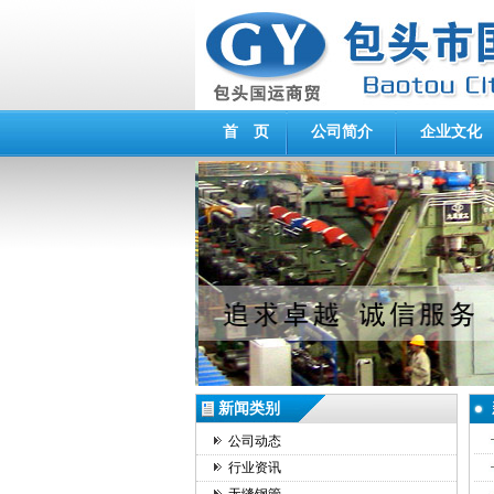
首 页
公司简介
企业文化
新闻类别
公司动态
行业资讯