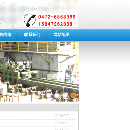
售网络
联系我们
网站地图
(2013/5/7)
(2013/5/7)