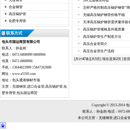
无缝钢管
20#无缝钢管特征
合金钢管
怎样严格控制高压锅炉钢管"增
高压锅炉管
无锡高压锅炉钢管价格平稳
化肥专用管
天津高压锅炉钢管需求量停留
高压锅炉管规格及外观质量
联系方式
高压锅炉管生产制造方法
包头市国运商贸有限公司
高压合金管简介
联系人：孙金岗
高压合金管生产流程
电话：0472-6868999 6868966
[共计
47
条][共
5
页] 现在是第
2
页
[首页
传真：0472-6868966
手机：13644823999 15847262888
网址：www.a5310.com
地址：包头通港钢材市场
主营：无缝钢管,进口合金管,高压锅炉管,化
肥专用管,包头国运商贸
Copyright © 2013-2014
联系人：孙金岗 电话：0472-6868999
本公司主营：无缝钢管,进口合金管