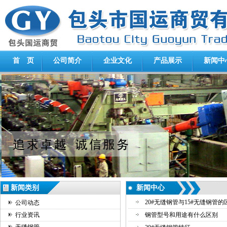
首 页
公司简介
企业文化
产品展示
新闻中
新闻类别
新闻中心
20#无缝钢管与15#无缝钢管的
公司动态
行业资讯
钢管型号和用途有什么区别